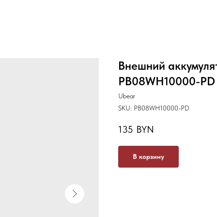
Внешний аккумуля
PB08WH10000-PD 
Ubear
SKU:
PB08WH10000-PD
135
BYN
В корзину