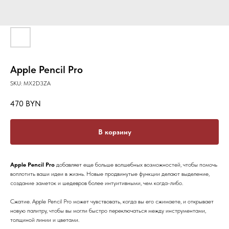
Apple Pencil Pro
SKU:
MX2D3ZA
470
BYN
В корзину
Apple Pencil Pro
добавляет еще больше волшебных возможностей, чтобы помочь
воплотить ваши идеи в жизнь. Новые продвинутые функции делают выделение,
создание заметок и шедевров более интуитивными, чем когда-либо.
Сжатие. Apple Pencil Pro может чувствовать, когда вы его сжимаете, и открывает
новую палитру, чтобы вы могли быстро переключаться между инструментами,
толщиной линии и цветами.