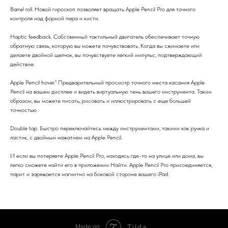
Barrel roll. Новой гироскоп позволяет вращать Apple Pencil Pro для точного
контроля над формой пера и кисти.
Haptic feedback. Собственный тактильный двигатель обеспечивает точную
обратную связь, которую вы можете почувствовать. Когда вы сжимаете или
делаете двойной щелчок, вы почувствуете легкий импульс, подтверждающий
действие.
Apple Pencil hover.¹ Предварительный просмотр точного места касания Apple
Pencil на вашем дисплее и видеть виртуальную тень вашего инструмента. Таким
образом, вы можете писать, рисовать и иллюстрировать с еще большей
точностью.
Double tap. Быстро переключайтесь между инструментами, такими как ручка и
ластик, с двойным нажатием на Apple Pencil.
И если вы потеряете Apple Pencil Pro, находясь где-то на улице или дома, вы
легко сможете найти его в приложении Найти. Apple Pencil Pro присоединяется,
парит и заряжается магнитно на боковой стороне вашего iPad.
Tilda
Made on