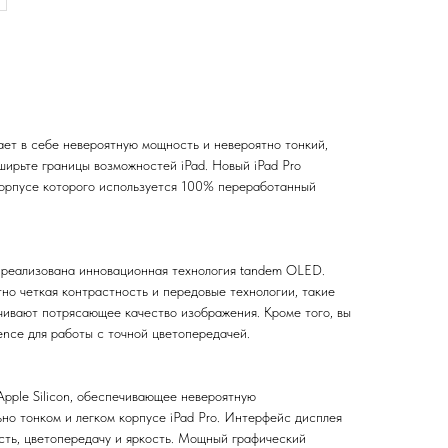
ает в себе невероятную мощность и невероятно тонкий,
ширьте границы возможностей iPad. Новый iPad Pro
корпусе которого используется 100% переработанный
R реализована инновационная технология tandem OLED.
но четкая контрастность и передовые технологии, такие
ечивают потрясающее качество изображения. Кроме того, вы
ence для работы с точной цветопередачей.
pple Silicon, обеспечивающее невероятную
но тонком и легком корпусе iPad Pro. Интерфейс дисплея
ть, цветопередачу и яркость. Мощный графический