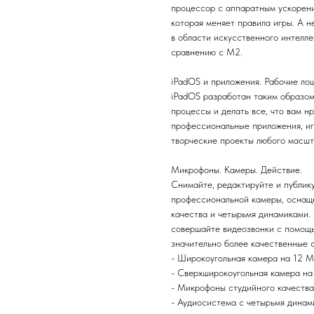
процессор с аппаратным ускорени
которая меняет правила игры. А 
в области искусственного интелле
сравнению с M2.
iPadOS и приложения. Рабочие ло
iPadOS разработан таким образом
процессы и делать все, что вам н
профессиональные приложения, иг
творческие проекты любого масшт
Микрофоны. Камеры. Действие.
Снимайте, редактируйте и публик
профессиональной камеры, оснащ
качества и четырьмя динамиками.
совершайте видеозвонки с помощь
значительно более качественные 
- Широкоугольная камера на 12 М
- Сверхширокоугольная камера на
- Микрофоны студийного качества
- Аудиосистема с четырьмя динам