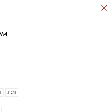
 M4
Б
512ГБ