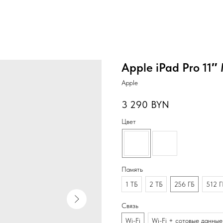
Apple iPad Pro 11″
Apple
3 290
BYN
Цвет
Память
1 ТБ
2 ТБ
256 ГБ
512 Г
Связь
Wi-Fi
Wi-Fi + сотовые данные