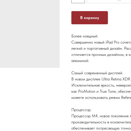
В корзину
Более изящный.
Совершенно новый iPad Pro сочет
легкий и портативный дизайн. Рас
отличается прочным дизайном, в 
алюминий.
Самый современный дисплей.
В новом дисплее Ultra Retina XD
Исключительная яркость, невероят
как ProMotion и True Tone, обесп
можете использовать режим Refer
Процессор.
Процессор M4, новое поколение A
производительность в исключитель
обеспечивает потрясающую точнос