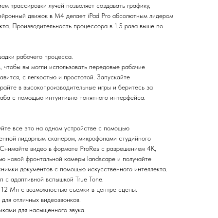
ем трассировки лучей позволяет создавать графику,
нейронный движок в M4 делает iPad Pro абсолютным лидером
кта. Производительность процессора в 1,5 раза выше по
шадки рабочего процесса.
, чтобы вы могли использовать передовые рабочие
равится, с легкостью и простотой. Запускайте
райте в высокопроизводительные игры и беритесь за
аба с помощью интуитивно понятного интерфейса.
уйте все это на одном устройстве с помощью
енной лидарным сканером, микрофонами студийного
 Снимайте видео в формате ProRes с разрешением 4K,
ю новой фронтальной камеры landscape и получайте
снимки документов с помощью искусственного интеллекта.
п с адаптивной вспышкой True Tone.
 12 Мп с возможностью съемки в центре сцены.
 для отличных видеозвонков.
иками для насыщенного звука.