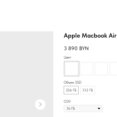
Apple Macbook Air
3 890
BYN
Цвет
Объем SSD
256 ГБ
512 ГБ
ОЗУ