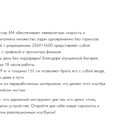
сор M4 обеспечивает невероятную скорость и
выполнять множество задач одновременно без тормозов.
ей с разрешением 2560×1600 представляет собой
 с графикой и просмотра фильмов.
ь день без подзарядки! Благодаря улучшенной батарее
до 18 часов работы.
9 кг и толщина 1,61 см позволяют брать его с собой везде,
 даже в пути.
н из переработанных материалов, что делает этот ноутбук
ически чистым.
 это идеальный инструмент для тех, кто ценит стиль,
дном устройстве. Откройте для себя новые горизонты и
этим революционным ноутбуком!