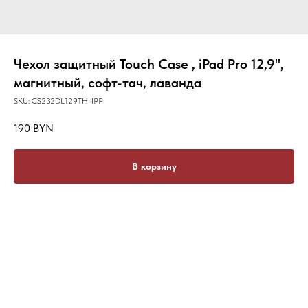
Чехол защитный Touch Case , iPad Pro 12,9'',
магнитный, софт-тач, лаванда
SKU:
CS232DL129TH-IPP
190
BYN
В корзину